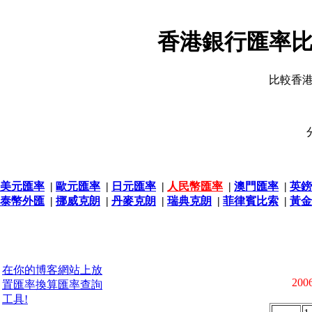
香港銀行匯率比
比較香
美元匯率
|
歐元匯率
|
日元匯率
|
人民幣匯率
|
澳門匯率
|
英鎊
泰幣外匯
|
挪威克朗
|
丹麥克朗
|
瑞典克朗
|
菲律賓比索
|
黃金
在你的博客網站上放
2006
置匯率換算匯率查詢
工具!