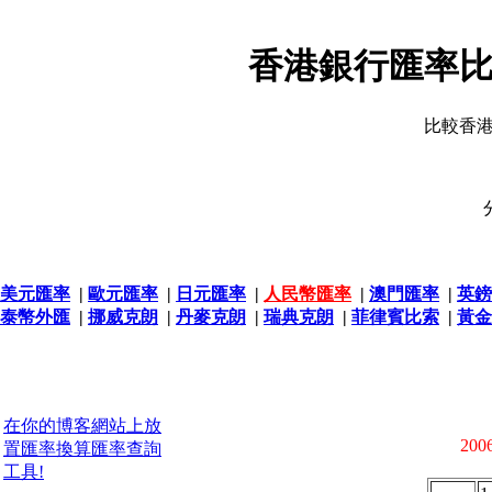
香港銀行匯率比
比較香
美元匯率
|
歐元匯率
|
日元匯率
|
人民幣匯率
|
澳門匯率
|
英鎊
泰幣外匯
|
挪威克朗
|
丹麥克朗
|
瑞典克朗
|
菲律賓比索
|
黃金
在你的博客網站上放
2006
置匯率換算匯率查詢
工具!