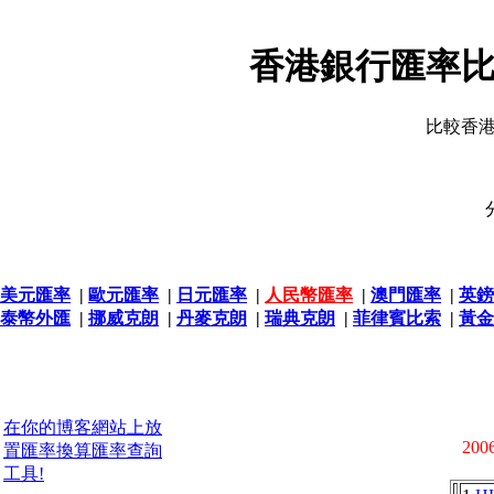
香港銀行匯率比
比較香
美元匯率
|
歐元匯率
|
日元匯率
|
人民幣匯率
|
澳門匯率
|
英鎊
泰幣外匯
|
挪威克朗
|
丹麥克朗
|
瑞典克朗
|
菲律賓比索
|
黃金
在你的博客網站上放
2006
置匯率換算匯率查詢
工具!