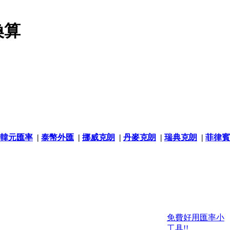
換算
韓元匯率
|
泰幣外匯
|
挪威克朗
|
丹麥克朗
|
瑞典克朗
|
菲律賓
免費好用匯率小
工具!!