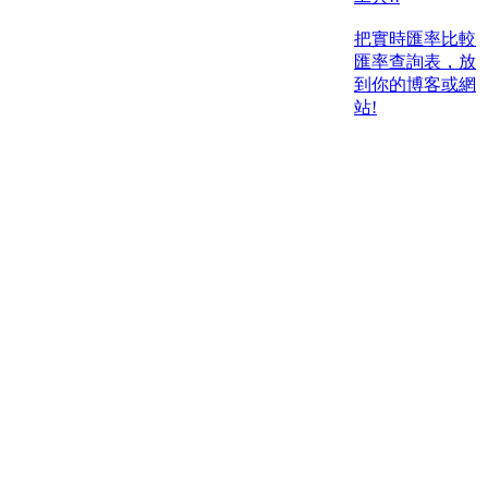
把實時匯率比較
匯率查詢表，放
到你的博客或網
站!