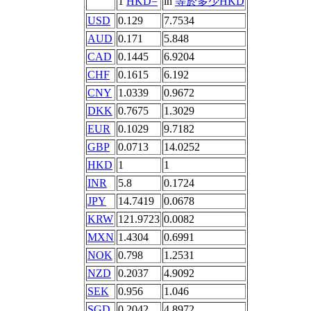
1
HKD=
in
等於多少HKD
USD
0.129
7.7534
AUD
0.171
5.848
CAD
0.1445
6.9204
CHF
0.1615
6.192
CNY
1.0339
0.9672
DKK
0.7675
1.3029
EUR
0.1029
9.7182
GBP
0.0713
14.0252
HKD
1
1
INR
5.8
0.1724
JPY
14.7419
0.0678
KRW
121.9723
0.0082
MXN
1.4304
0.6991
NOK
0.798
1.2531
NZD
0.2037
4.9092
SEK
0.956
1.046
SGD
0.2042
4.8972