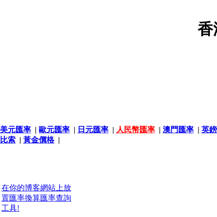
香
美元匯率
|
歐元匯率
|
日元匯率
|
人民幣匯率
|
澳門匯率
|
英鎊
比索
|
黃金價格
|
在你的博客網站上放
置匯率換算匯率查詢
工具!