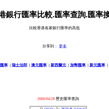
港銀行匯率比較.匯率查詢.匯率
比較香港各家銀行匯率的高低
分享到：
更多
匯率
|
瑞士法郎
|
澳元匯率
|
新西蘭元
|
加幣匯率
|
新元匯率
|
2006/04/28
歷史匯率查詢