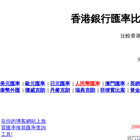
香港銀行匯率比
比較香
美元匯率
|
歐元匯率
|
日元匯率
|
人民幣匯率
|
澳門匯率
|
英鎊
泰幣外匯
|
挪威克朗
|
丹麥克朗
|
瑞典克朗
|
菲律賓比索
|
黃金
在你的博客網站上放
2006
置匯率換算匯率查詢
工具!