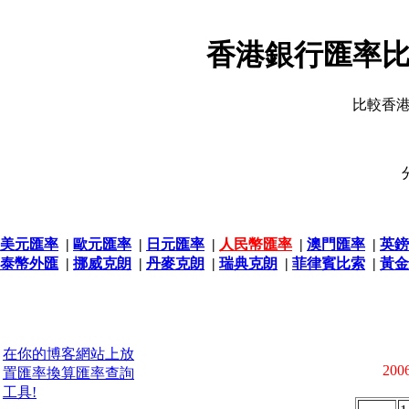
香港銀行匯率比
比較香
美元匯率
|
歐元匯率
|
日元匯率
|
人民幣匯率
|
澳門匯率
|
英鎊
泰幣外匯
|
挪威克朗
|
丹麥克朗
|
瑞典克朗
|
菲律賓比索
|
黃金
在你的博客網站上放
2006
置匯率換算匯率查詢
工具!