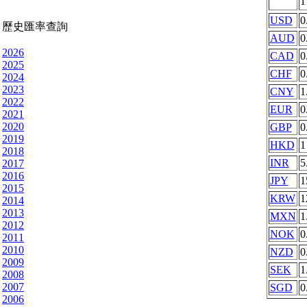
USD
0
歷史匯率查詢
AUD
0
2026
CAD
0
2025
CHF
0
2024
2023
CNY
1
2022
EUR
0
2021
2020
GBP
0
2019
HKD
1
2018
INR
5
2017
2016
JPY
1
2015
KRW
1
2014
2013
MXN
1
2012
NOK
0
2011
2010
NZD
0
2009
SEK
1
2008
2007
SGD
0
2006