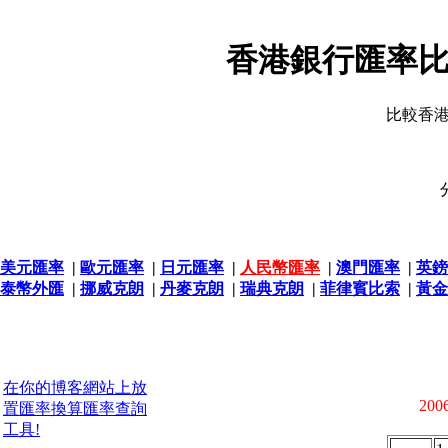
香港銀行匯率比
比較香
美元匯率
|
歐元匯率
|
日元匯率
|
人民幣匯率
|
澳門匯率
|
英鎊
泰幣外匯
|
挪威克朗
|
丹麥克朗
|
瑞典克朗
|
菲律賓比索
|
黃金
在你的博客網站上放
2006
置匯率換算匯率查詢
工具!