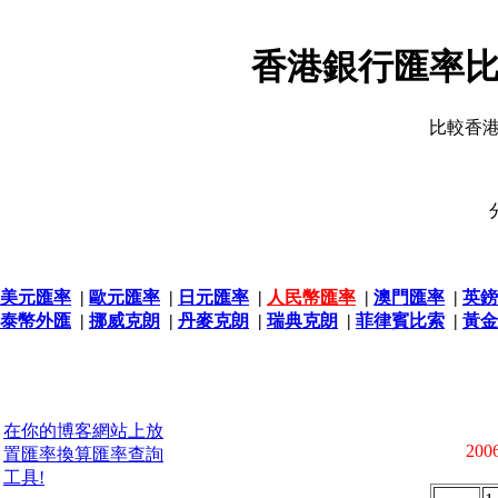
香港銀行匯率比
比較香
美元匯率
|
歐元匯率
|
日元匯率
|
人民幣匯率
|
澳門匯率
|
英鎊
泰幣外匯
|
挪威克朗
|
丹麥克朗
|
瑞典克朗
|
菲律賓比索
|
黃金
在你的博客網站上放
2006
置匯率換算匯率查詢
工具!