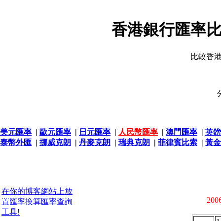
香港銀行匯率比
比較香
美元匯率
|
歐元匯率
|
日元匯率
|
人民幣匯率
|
澳門匯率
|
英鎊
泰幣外匯
|
挪威克朗
|
丹麥克朗
|
瑞典克朗
|
菲律賓比索
|
黃金
在你的博客網站上放
2006
置匯率換算匯率查詢
工具!