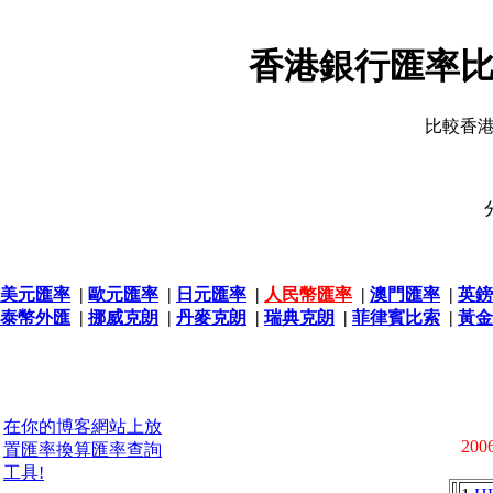
香港銀行匯率比
比較香
美元匯率
|
歐元匯率
|
日元匯率
|
人民幣匯率
|
澳門匯率
|
英鎊
泰幣外匯
|
挪威克朗
|
丹麥克朗
|
瑞典克朗
|
菲律賓比索
|
黃金
在你的博客網站上放
2006
置匯率換算匯率查詢
工具!