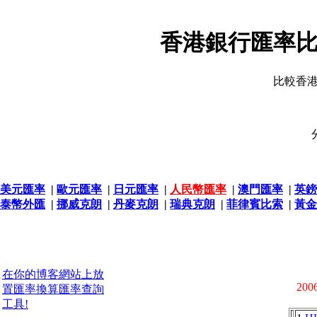
香港銀行匯率比
比較香
美元匯率
|
歐元匯率
|
日元匯率
|
人民幣匯率
|
澳門匯率
|
英鎊
泰幣外匯
|
挪威克朗
|
丹麥克朗
|
瑞典克朗
|
菲律賓比索
|
黃金
在你的博客網站上放
2006
置匯率換算匯率查詢
工具!