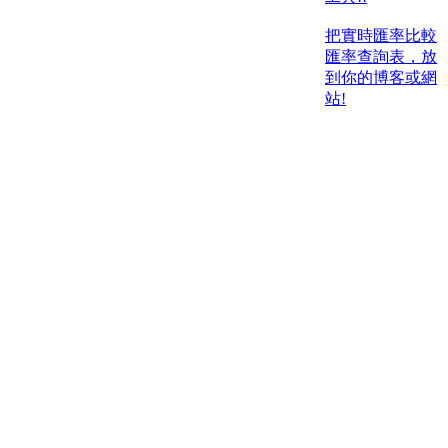
把實時匯率比較
匯率查詢表，放
到你的博客或網
站!