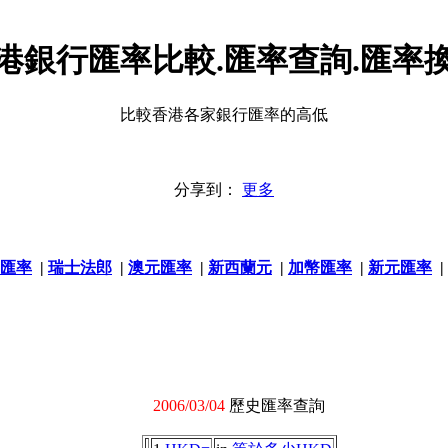
港銀行匯率比較.匯率查詢.匯率
比較香港各家銀行匯率的高低
分享到：
更多
匯率
|
瑞士法郎
|
澳元匯率
|
新西蘭元
|
加幣匯率
|
新元匯率
|
2006/03/04
歷史匯率查詢