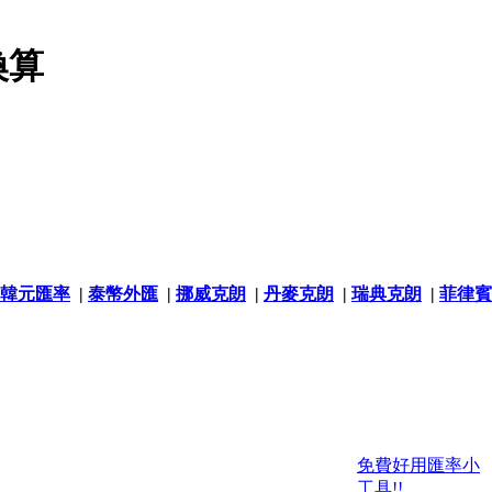
換算
韓元匯率
|
泰幣外匯
|
挪威克朗
|
丹麥克朗
|
瑞典克朗
|
菲律賓
免費好用匯率小
工具!!