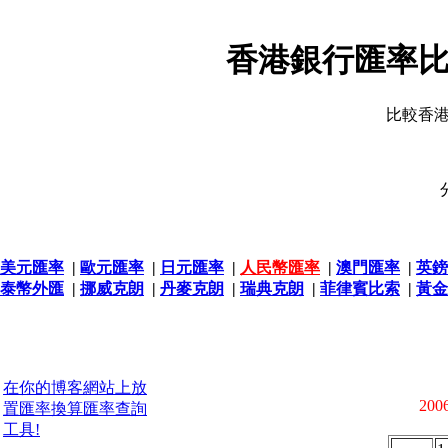
香港銀行匯率比
比較香
美元匯率
|
歐元匯率
|
日元匯率
|
人民幣匯率
|
澳門匯率
|
英鎊
泰幣外匯
|
挪威克朗
|
丹麥克朗
|
瑞典克朗
|
菲律賓比索
|
黃金
在你的博客網站上放
2006
置匯率換算匯率查詢
工具!