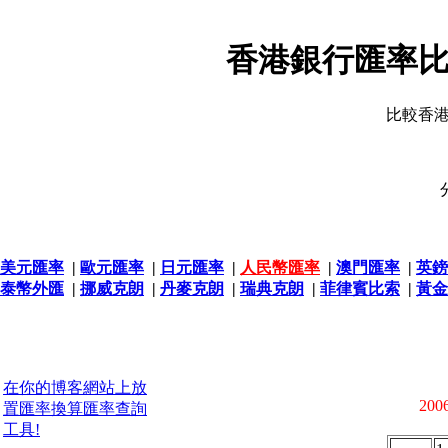
香港銀行匯率比
比較香
美元匯率
|
歐元匯率
|
日元匯率
|
人民幣匯率
|
澳門匯率
|
英鎊
泰幣外匯
|
挪威克朗
|
丹麥克朗
|
瑞典克朗
|
菲律賓比索
|
黃金
在你的博客網站上放
2006
置匯率換算匯率查詢
工具!