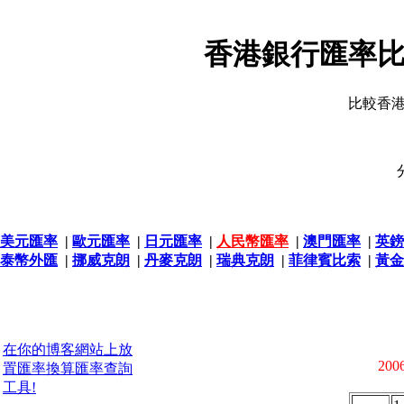
香港銀行匯率比
比較香
美元匯率
|
歐元匯率
|
日元匯率
|
人民幣匯率
|
澳門匯率
|
英鎊
泰幣外匯
|
挪威克朗
|
丹麥克朗
|
瑞典克朗
|
菲律賓比索
|
黃金
在你的博客網站上放
2006
置匯率換算匯率查詢
工具!