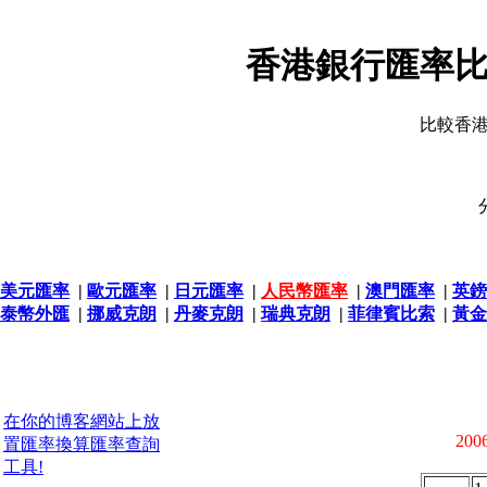
香港銀行匯率比
比較香
美元匯率
|
歐元匯率
|
日元匯率
|
人民幣匯率
|
澳門匯率
|
英鎊
泰幣外匯
|
挪威克朗
|
丹麥克朗
|
瑞典克朗
|
菲律賓比索
|
黃金
在你的博客網站上放
2006
置匯率換算匯率查詢
工具!