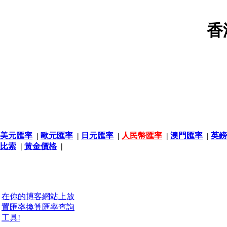
香
美元匯率
|
歐元匯率
|
日元匯率
|
人民幣匯率
|
澳門匯率
|
英鎊
比索
|
黃金價格
|
在你的博客網站上放
置匯率換算匯率查詢
工具!