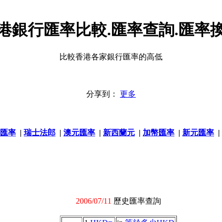
港銀行匯率比較.匯率查詢.匯率
比較香港各家銀行匯率的高低
分享到：
更多
匯率
|
瑞士法郎
|
澳元匯率
|
新西蘭元
|
加幣匯率
|
新元匯率
|
2006/07/11
歷史匯率查詢