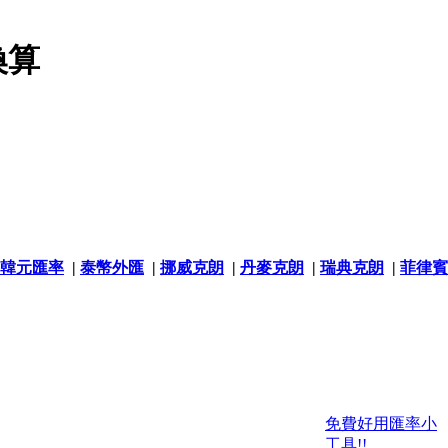
換算
韓元匯率
|
泰幣外匯
|
挪威克朗
|
丹麥克朗
|
瑞典克朗
|
菲律賓
免費好用匯率小
工具!!