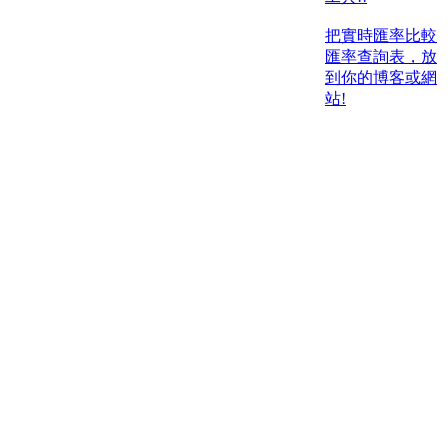
把實時匯率比較
匯率查詢表，放
到你的博客或網
站!