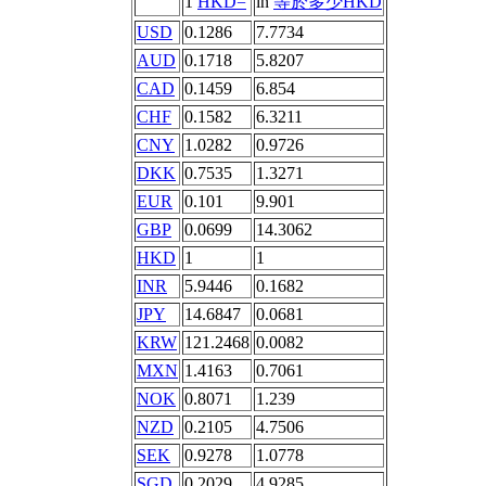
1
HKD=
in
等於多少HKD
USD
0.1286
7.7734
AUD
0.1718
5.8207
CAD
0.1459
6.854
CHF
0.1582
6.3211
CNY
1.0282
0.9726
DKK
0.7535
1.3271
EUR
0.101
9.901
GBP
0.0699
14.3062
HKD
1
1
INR
5.9446
0.1682
JPY
14.6847
0.0681
KRW
121.2468
0.0082
MXN
1.4163
0.7061
NOK
0.8071
1.239
NZD
0.2105
4.7506
SEK
0.9278
1.0778
SGD
0.2029
4.9285