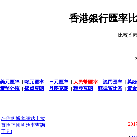
香港銀行匯率比
比較香
美元匯率
|
歐元匯率
|
日元匯率
|
人民幣匯率
|
澳門匯率
|
英鎊
泰幣外匯
|
挪威克朗
|
丹麥克朗
|
瑞典克朗
|
菲律賓比索
|
黃金
在你的博客網站上放
2017
置匯率換算匯率查詢
工具!