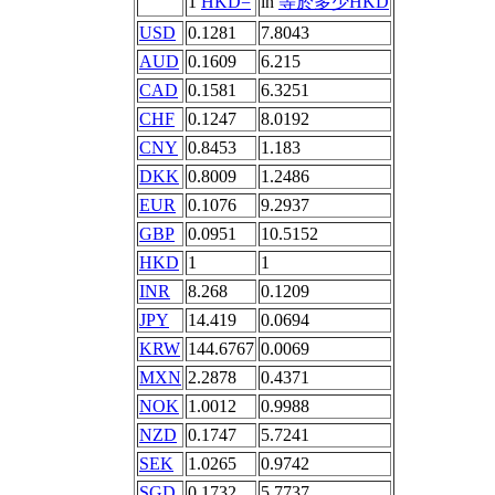
1
HKD=
in
等於多少HKD
USD
0.1281
7.8043
AUD
0.1609
6.215
CAD
0.1581
6.3251
CHF
0.1247
8.0192
CNY
0.8453
1.183
DKK
0.8009
1.2486
EUR
0.1076
9.2937
GBP
0.0951
10.5152
HKD
1
1
INR
8.268
0.1209
JPY
14.419
0.0694
KRW
144.6767
0.0069
MXN
2.2878
0.4371
NOK
1.0012
0.9988
NZD
0.1747
5.7241
SEK
1.0265
0.9742
SGD
0.1732
5.7737