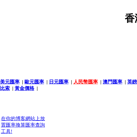
香
美元匯率
|
歐元匯率
|
日元匯率
|
人民幣匯率
|
澳門匯率
|
英鎊
比索
|
黃金價格
|
在你的博客網站上放
置匯率換算匯率查詢
工具!