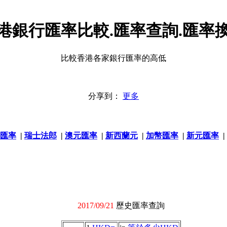
港銀行匯率比較.匯率查詢.匯率
比較香港各家銀行匯率的高低
分享到：
更多
匯率
|
瑞士法郎
|
澳元匯率
|
新西蘭元
|
加幣匯率
|
新元匯率
|
2017/09/21
歷史匯率查詢