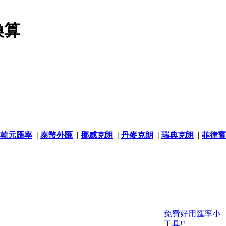
換算
韓元匯率
|
泰幣外匯
|
挪威克朗
|
丹麥克朗
|
瑞典克朗
|
菲律賓
免費好用匯率小
工具!!