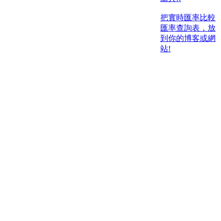
把實時匯率比較
匯率查詢表，放
到你的博客或網
站!