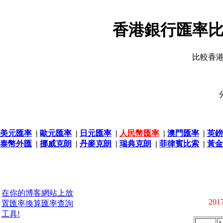
香港銀行匯率比
比較香
美元匯率
|
歐元匯率
|
日元匯率
|
人民幣匯率
|
澳門匯率
|
英鎊
泰幣外匯
|
挪威克朗
|
丹麥克朗
|
瑞典克朗
|
菲律賓比索
|
黃金
在你的博客網站上放
2017
置匯率換算匯率查詢
工具!