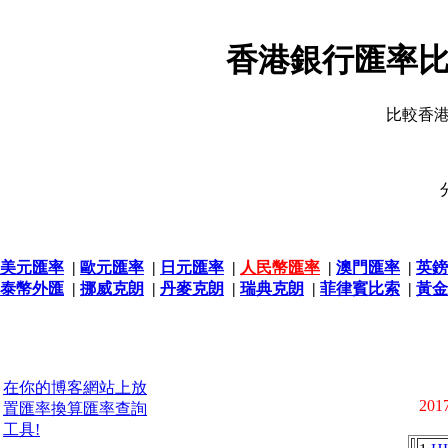
香港銀行匯率比
比較香
美元匯率
|
歐元匯率
|
日元匯率
|
人民幣匯率
|
澳門匯率
|
英鎊
泰幣外匯
|
挪威克朗
|
丹麥克朗
|
瑞典克朗
|
菲律賓比索
|
黃金
在你的博客網站上放
2017
置匯率換算匯率查詢
工具!