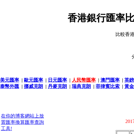
香港銀行匯率比
比較香
美元匯率
|
歐元匯率
|
日元匯率
|
人民幣匯率
|
澳門匯率
|
英鎊
泰幣外匯
|
挪威克朗
|
丹麥克朗
|
瑞典克朗
|
菲律賓比索
|
黃金
在你的博客網站上放
2017
置匯率換算匯率查詢
工具!