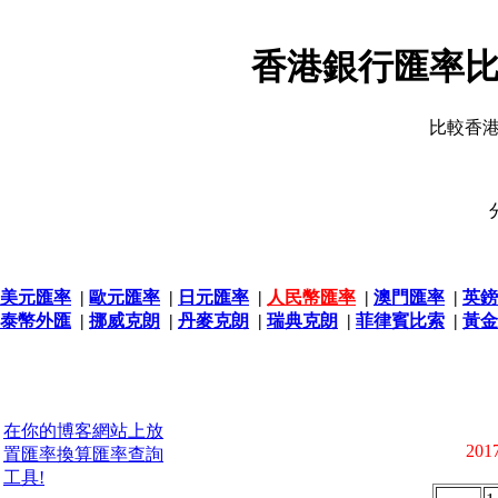
香港銀行匯率比
比較香
美元匯率
|
歐元匯率
|
日元匯率
|
人民幣匯率
|
澳門匯率
|
英鎊
泰幣外匯
|
挪威克朗
|
丹麥克朗
|
瑞典克朗
|
菲律賓比索
|
黃金
在你的博客網站上放
2017
置匯率換算匯率查詢
工具!