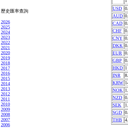
USD
0
歷史匯率查詢
AUD
0
2026
CAD
0
2025
CHF
0
2024
2023
CNY
0
2022
DKK
0
2021
2020
EUR
0
2019
GBP
0
2018
HKD
1
2017
2016
INR
8
2015
KRW
1
2014
2013
NOK
1
2012
NZD
0
2011
2010
SEK
1
2009
SGD
0
2008
2007
THB
4
2006