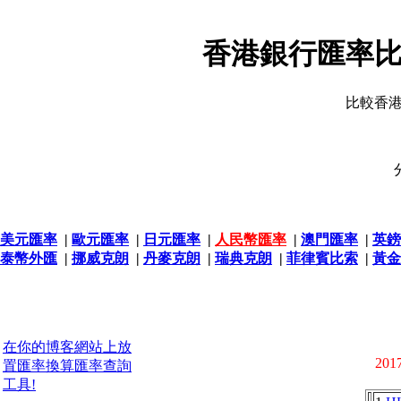
香港銀行匯率比
比較香
美元匯率
|
歐元匯率
|
日元匯率
|
人民幣匯率
|
澳門匯率
|
英鎊
泰幣外匯
|
挪威克朗
|
丹麥克朗
|
瑞典克朗
|
菲律賓比索
|
黃金
在你的博客網站上放
2017
置匯率換算匯率查詢
工具!