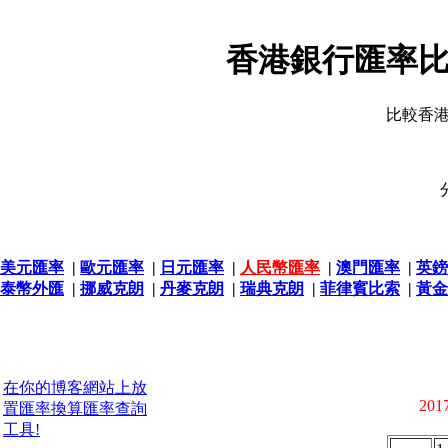
香港銀行匯率比
比較香
美元匯率
|
歐元匯率
|
日元匯率
|
人民幣匯率
|
澳門匯率
|
英鎊
泰幣外匯
|
挪威克朗
|
丹麥克朗
|
瑞典克朗
|
菲律賓比索
|
黃金
在你的博客網站上放
2017
置匯率換算匯率查詢
工具!