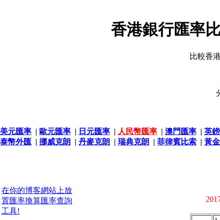
香港銀行匯率比
比較香
美元匯率
|
歐元匯率
|
日元匯率
|
人民幣匯率
|
澳門匯率
|
英鎊
泰幣外匯
|
挪威克朗
|
丹麥克朗
|
瑞典克朗
|
菲律賓比索
|
黃金
在你的博客網站上放
2017
置匯率換算匯率查詢
工具!