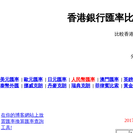
香港銀行匯率比
比較香
美元匯率
|
歐元匯率
|
日元匯率
|
人民幣匯率
|
澳門匯率
|
英鎊
泰幣外匯
|
挪威克朗
|
丹麥克朗
|
瑞典克朗
|
菲律賓比索
|
黃金
在你的博客網站上放
2017
置匯率換算匯率查詢
工具!