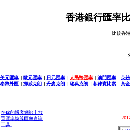
香港銀行匯率比
比較香
美元匯率
|
歐元匯率
|
日元匯率
|
人民幣匯率
|
澳門匯率
|
英鎊
泰幣外匯
|
挪威克朗
|
丹麥克朗
|
瑞典克朗
|
菲律賓比索
|
黃金
在你的博客網站上放
2017
置匯率換算匯率查詢
工具!