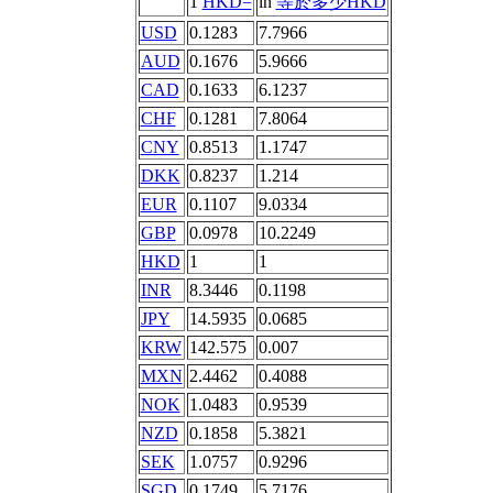
1
HKD=
in
等於多少HKD
USD
0.1283
7.7966
AUD
0.1676
5.9666
CAD
0.1633
6.1237
CHF
0.1281
7.8064
CNY
0.8513
1.1747
DKK
0.8237
1.214
EUR
0.1107
9.0334
GBP
0.0978
10.2249
HKD
1
1
INR
8.3446
0.1198
JPY
14.5935
0.0685
KRW
142.575
0.007
MXN
2.4462
0.4088
NOK
1.0483
0.9539
NZD
0.1858
5.3821
SEK
1.0757
0.9296
SGD
0.1749
5.7176