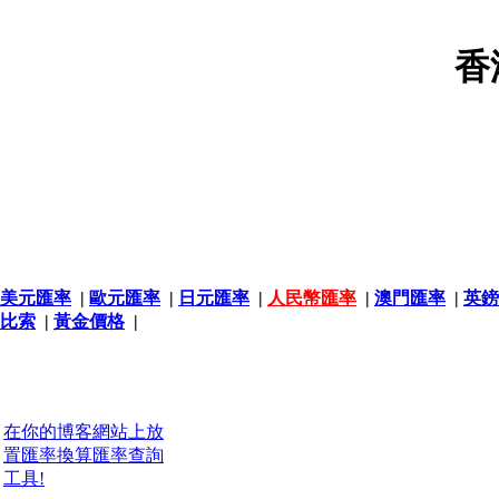
香
美元匯率
|
歐元匯率
|
日元匯率
|
人民幣匯率
|
澳門匯率
|
英鎊
比索
|
黃金價格
|
在你的博客網站上放
置匯率換算匯率查詢
工具!