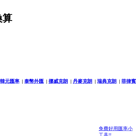
換算
韓元匯率
|
泰幣外匯
|
挪威克朗
|
丹麥克朗
|
瑞典克朗
|
菲律賓
免費好用匯率小
工具!!