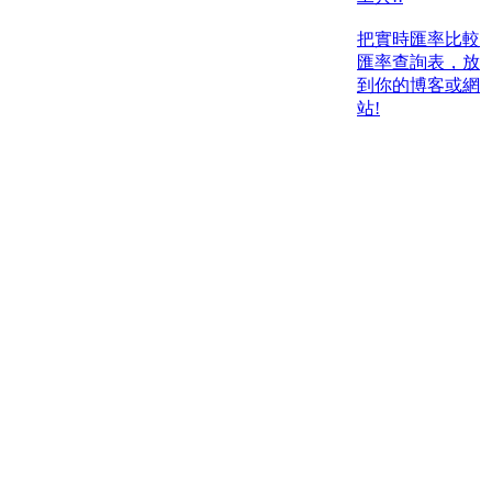
把實時匯率比較
匯率查詢表，放
到你的博客或網
站!