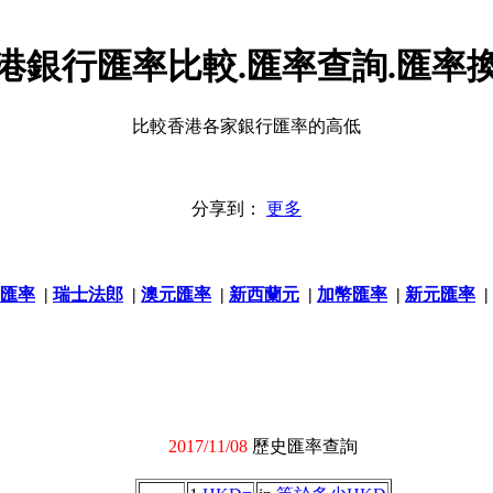
港銀行匯率比較.匯率查詢.匯率
比較香港各家銀行匯率的高低
分享到：
更多
匯率
|
瑞士法郎
|
澳元匯率
|
新西蘭元
|
加幣匯率
|
新元匯率
|
2017/11/08
歷史匯率查詢