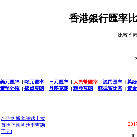
香港銀行匯率比
比較香
美元匯率
|
歐元匯率
|
日元匯率
|
人民幣匯率
|
澳門匯率
|
英鎊
泰幣外匯
|
挪威克朗
|
丹麥克朗
|
瑞典克朗
|
菲律賓比索
|
黃金
在你的博客網站上放
2017
置匯率換算匯率查詢
工具!