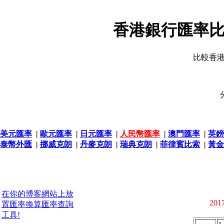
香港銀行匯率比
比較香
美元匯率
|
歐元匯率
|
日元匯率
|
人民幣匯率
|
澳門匯率
|
英鎊
泰幣外匯
|
挪威克朗
|
丹麥克朗
|
瑞典克朗
|
菲律賓比索
|
黃金
在你的博客網站上放
2017
置匯率換算匯率查詢
工具!