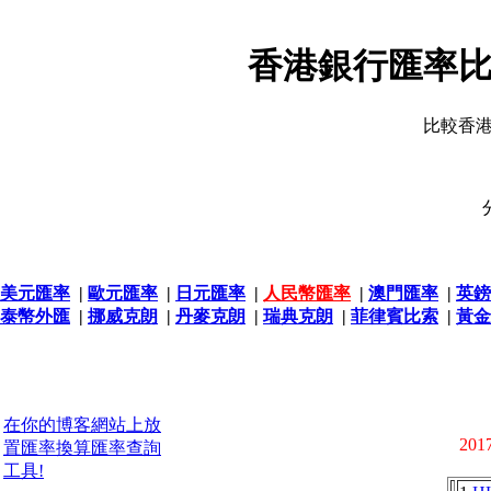
香港銀行匯率比
比較香
美元匯率
|
歐元匯率
|
日元匯率
|
人民幣匯率
|
澳門匯率
|
英鎊
泰幣外匯
|
挪威克朗
|
丹麥克朗
|
瑞典克朗
|
菲律賓比索
|
黃金
在你的博客網站上放
2017
置匯率換算匯率查詢
工具!