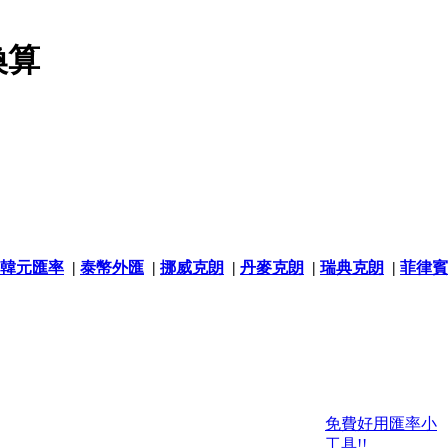
換算
韓元匯率
|
泰幣外匯
|
挪威克朗
|
丹麥克朗
|
瑞典克朗
|
菲律賓
免費好用匯率小
工具!!