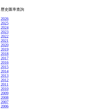
歷史匯率查詢
2026
2025
2024
2023
2022
2021
2020
2019
2018
2017
2016
2015
2014
2013
2012
2011
2010
2009
2008
2007
2006