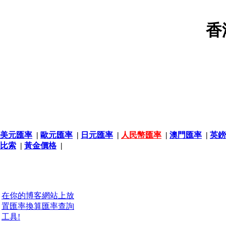
香
美元匯率
|
歐元匯率
|
日元匯率
|
人民幣匯率
|
澳門匯率
|
英鎊
比索
|
黃金價格
|
在你的博客網站上放
置匯率換算匯率查詢
工具!