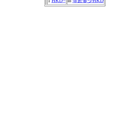
1
HKD=
in
等於多少HKD