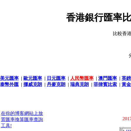
香港銀行匯率比
比較香
美元匯率
|
歐元匯率
|
日元匯率
|
人民幣匯率
|
澳門匯率
|
英鎊
泰幣外匯
|
挪威克朗
|
丹麥克朗
|
瑞典克朗
|
菲律賓比索
|
黃金
在你的博客網站上放
2017
置匯率換算匯率查詢
工具!