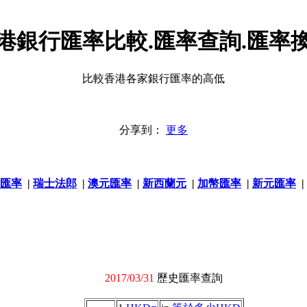
港銀行匯率比較.匯率查詢.匯率
比較香港各家銀行匯率的高低
分享到：
更多
匯率
|
瑞士法郎
|
澳元匯率
|
新西蘭元
|
加幣匯率
|
新元匯率
|
2017/03/31
歷史匯率查詢