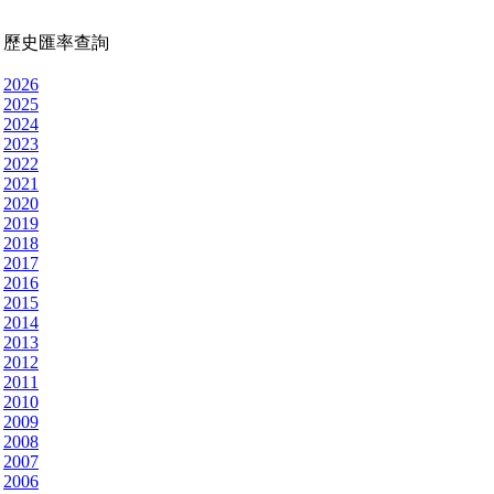
歷史匯率查詢
2026
2025
2024
2023
2022
2021
2020
2019
2018
2017
2016
2015
2014
2013
2012
2011
2010
2009
2008
2007
2006