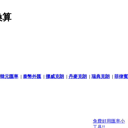
換算
韓元匯率
|
泰幣外匯
|
挪威克朗
|
丹麥克朗
|
瑞典克朗
|
菲律賓
免費好用匯率小
工具!!