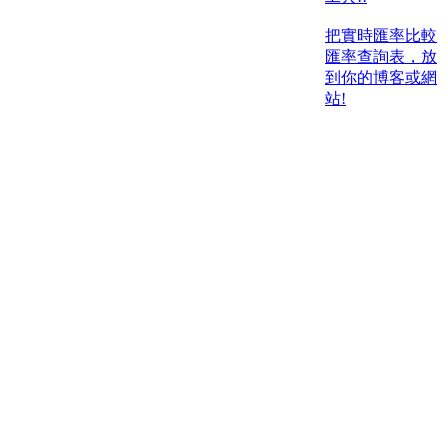
把實時匯率比較
匯率查詢表，放
到你的博客或網
站!