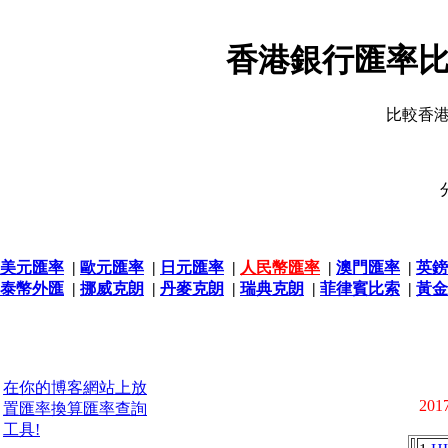
香港銀行匯率比
比較香
美元匯率
|
歐元匯率
|
日元匯率
|
人民幣匯率
|
澳門匯率
|
英鎊
泰幣外匯
|
挪威克朗
|
丹麥克朗
|
瑞典克朗
|
菲律賓比索
|
黃金
在你的博客網站上放
2017
置匯率換算匯率查詢
工具!