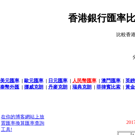
香港銀行匯率比
比較香
美元匯率
|
歐元匯率
|
日元匯率
|
人民幣匯率
|
澳門匯率
|
英鎊
泰幣外匯
|
挪威克朗
|
丹麥克朗
|
瑞典克朗
|
菲律賓比索
|
黃金
在你的博客網站上放
2017
置匯率換算匯率查詢
工具!