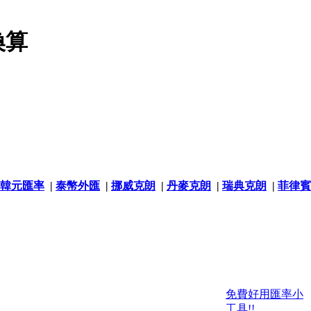
換算
韓元匯率
|
泰幣外匯
|
挪威克朗
|
丹麥克朗
|
瑞典克朗
|
菲律賓
免費好用匯率小
工具!!