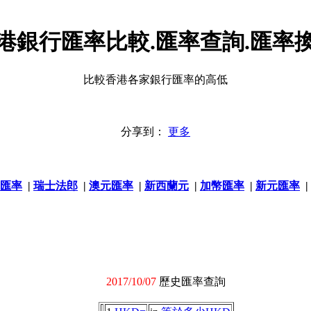
港銀行匯率比較.匯率查詢.匯率
比較香港各家銀行匯率的高低
分享到：
更多
匯率
|
瑞士法郎
|
澳元匯率
|
新西蘭元
|
加幣匯率
|
新元匯率
|
2017/10/07
歷史匯率查詢