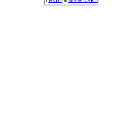
1
HKD=
in
等於多少HKD