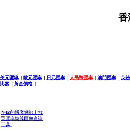
香
美元匯率
|
歐元匯率
|
日元匯率
|
人民幣匯率
|
澳門匯率
|
英鎊
比索
|
黃金價格
|
在你的博客網站上放
置匯率換算匯率查詢
工具!