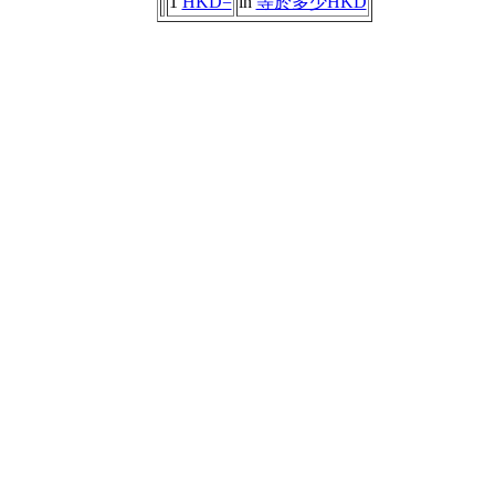
1
HKD=
in
等於多少HKD