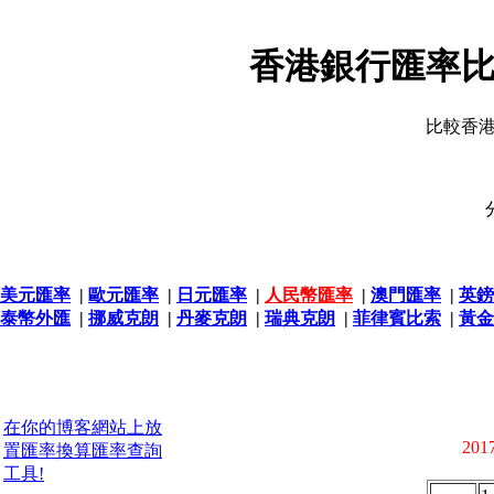
香港銀行匯率比
比較香
美元匯率
|
歐元匯率
|
日元匯率
|
人民幣匯率
|
澳門匯率
|
英鎊
泰幣外匯
|
挪威克朗
|
丹麥克朗
|
瑞典克朗
|
菲律賓比索
|
黃金
在你的博客網站上放
2017
置匯率換算匯率查詢
工具!