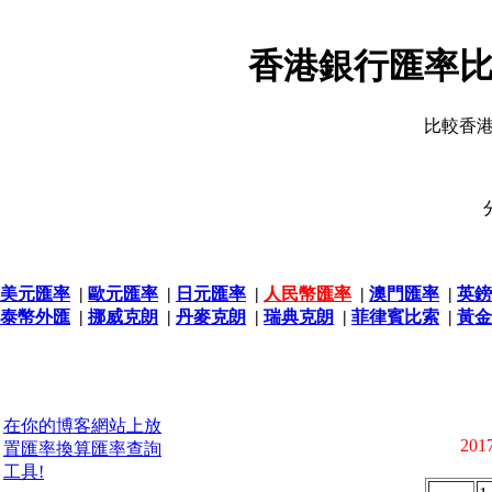
香港銀行匯率比
比較香
美元匯率
|
歐元匯率
|
日元匯率
|
人民幣匯率
|
澳門匯率
|
英鎊
泰幣外匯
|
挪威克朗
|
丹麥克朗
|
瑞典克朗
|
菲律賓比索
|
黃金
在你的博客網站上放
2017
置匯率換算匯率查詢
工具!