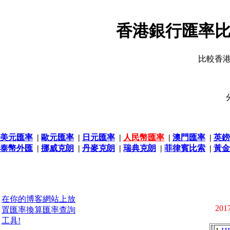
香港銀行匯率比
比較香
美元匯率
|
歐元匯率
|
日元匯率
|
人民幣匯率
|
澳門匯率
|
英鎊
泰幣外匯
|
挪威克朗
|
丹麥克朗
|
瑞典克朗
|
菲律賓比索
|
黃金
在你的博客網站上放
2017
置匯率換算匯率查詢
工具!