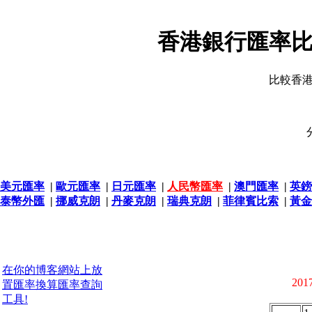
香港銀行匯率比
比較香
美元匯率
|
歐元匯率
|
日元匯率
|
人民幣匯率
|
澳門匯率
|
英鎊
泰幣外匯
|
挪威克朗
|
丹麥克朗
|
瑞典克朗
|
菲律賓比索
|
黃金
在你的博客網站上放
2017
置匯率換算匯率查詢
工具!