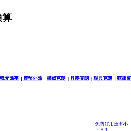
換算
韓元匯率
|
泰幣外匯
|
挪威克朗
|
丹麥克朗
|
瑞典克朗
|
菲律賓
免費好用匯率小
工具!!