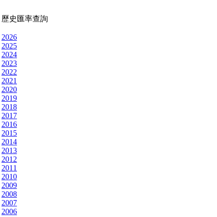
歷史匯率查詢
2026
2025
2024
2023
2022
2021
2020
2019
2018
2017
2016
2015
2014
2013
2012
2011
2010
2009
2008
2007
2006