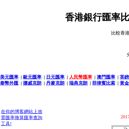
香港銀行匯率比
比較香
美元匯率
|
歐元匯率
|
日元匯率
|
人民幣匯率
|
澳門匯率
|
英鎊
泰幣外匯
|
挪威克朗
|
丹麥克朗
|
瑞典克朗
|
菲律賓比索
|
黃金
在你的博客網站上放
2017
置匯率換算匯率查詢
工具!