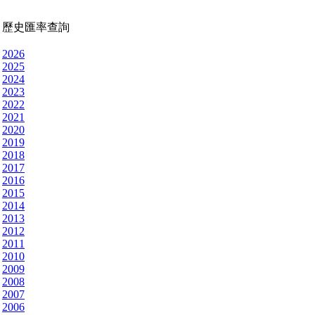
歷史匯率查詢
2026
2025
2024
2023
2022
2021
2020
2019
2018
2017
2016
2015
2014
2013
2012
2011
2010
2009
2008
2007
2006