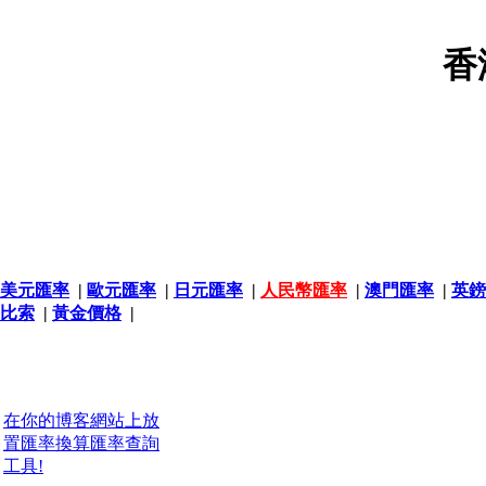
香
美元匯率
|
歐元匯率
|
日元匯率
|
人民幣匯率
|
澳門匯率
|
英鎊
比索
|
黃金價格
|
在你的博客網站上放
置匯率換算匯率查詢
工具!