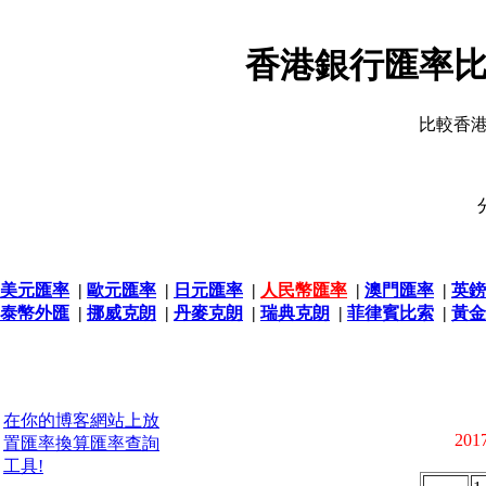
香港銀行匯率比
比較香
美元匯率
|
歐元匯率
|
日元匯率
|
人民幣匯率
|
澳門匯率
|
英鎊
泰幣外匯
|
挪威克朗
|
丹麥克朗
|
瑞典克朗
|
菲律賓比索
|
黃金
在你的博客網站上放
2017
置匯率換算匯率查詢
工具!