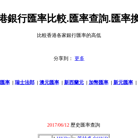
港銀行匯率比較.匯率查詢.匯率
比較香港各家銀行匯率的高低
分享到：
更多
匯率
|
瑞士法郎
|
澳元匯率
|
新西蘭元
|
加幣匯率
|
新元匯率
|
2017/06/12
歷史匯率查詢