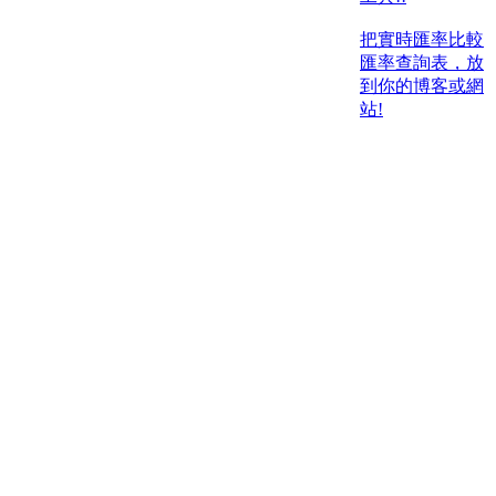
把實時匯率比較
匯率查詢表，放
到你的博客或網
站!