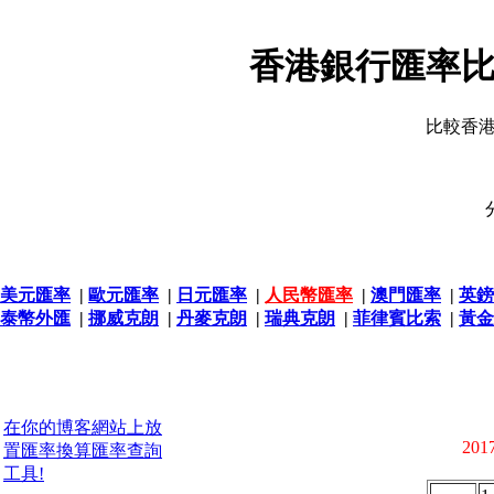
香港銀行匯率比
比較香
美元匯率
|
歐元匯率
|
日元匯率
|
人民幣匯率
|
澳門匯率
|
英鎊
泰幣外匯
|
挪威克朗
|
丹麥克朗
|
瑞典克朗
|
菲律賓比索
|
黃金
在你的博客網站上放
2017
置匯率換算匯率查詢
工具!