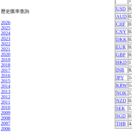
USD
0
歷史匯率查詢
AUD
0
2026
CHF
0
2025
CNY
0
2024
2023
DKK
0
2022
EUR
0
2021
2020
GBP
0
2019
HKD
1
2018
INR
8
2017
2016
JPY
1
2015
KRW
1
2014
2013
NOK
1
2012
NZD
0
2011
2010
SEK
1
2009
SGD
0
2008
2007
THB
4
2006