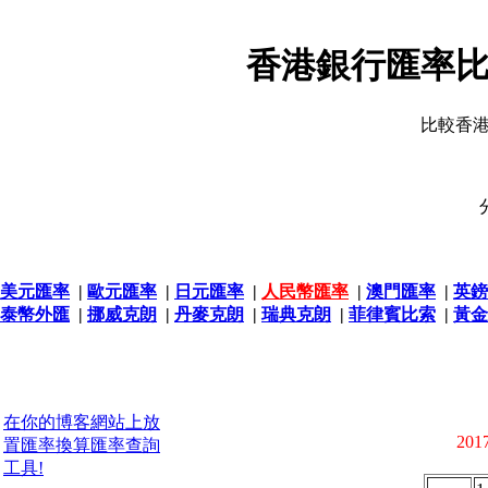
香港銀行匯率比
比較香
美元匯率
|
歐元匯率
|
日元匯率
|
人民幣匯率
|
澳門匯率
|
英鎊
泰幣外匯
|
挪威克朗
|
丹麥克朗
|
瑞典克朗
|
菲律賓比索
|
黃金
在你的博客網站上放
2017
置匯率換算匯率查詢
工具!